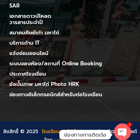
SAR
เอกสารดาวน์โหลด
วารสารประจำปี
สมาคมศิษย์เก่า มหาไถ่
บริการด้าน IT
แจ้งซ่อมออนไลน์
ระบบจองห้อง/สถานที่ Online Booking
ประกาศโรงเรียน
อัลบั้มภาพ มหาไถ่ Photo HRK
ช่องทางอิเล็กทรอนิกส์สำหรับต่อโรงเรียน
2
ลิขสิทธิ์ © 2025
โรงเรียนมหาไถ่ศึกษาขอนแก่น
พัฒนาเว็บไชต์
ช่องทางการติดต่อ
โดย :
บ่าวภูไทเมืองกาสิน