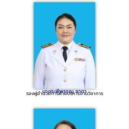
นางระพีพรรณ ชาดา
รองผู้อำนวยการฝ่ายบริหารงานวิชาการ