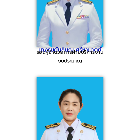
นางรมย์นลินญ ศรีหามาตย์
รองผู้อำนวยการฝ่ายบริหารงาน
งบประมาณ