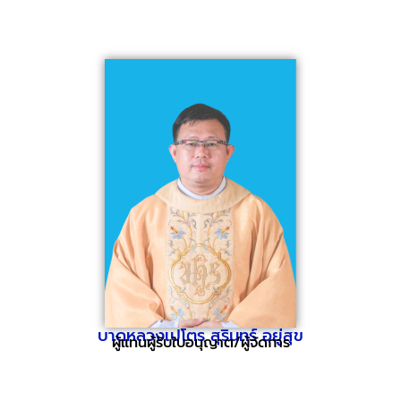
บาดหลวงเปโตร สุรินทร์ อยู่สุข
ผู้แทนผู้รับใบอนุญาต/ผู้จัดการ