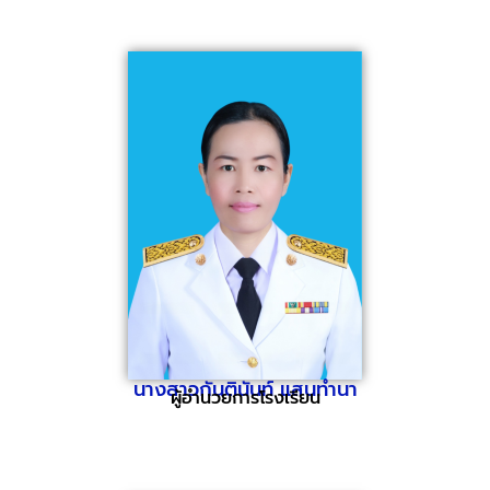
นางสาวกันตินันท์ แสนทำนา
ผู้อำนวยการโรงเรียน