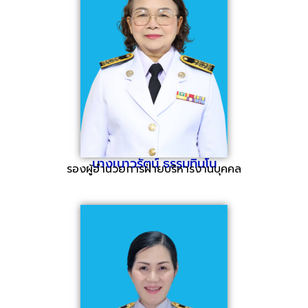
นางเนาวรัตน์ ธรรมทินโน
รองผู้อำนวยการฝ่ายบริหารงานบุคคล