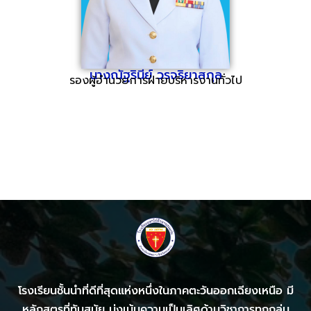
นางณัฐรินีย์ วรจริยาสกุล
รองผู้อำนวยการฝ่ายบริหารงานทั่วไป
โรงเรียนชั้นนำที่ดีที่สุดแห่งหนึ่งในภาคตะวันออกเฉียงเหนือ มี
หลักสูตรที่ทันสมัย มุ่งเน้นความเป็นเลิศด้านวิชาการทุกกลุ่ม