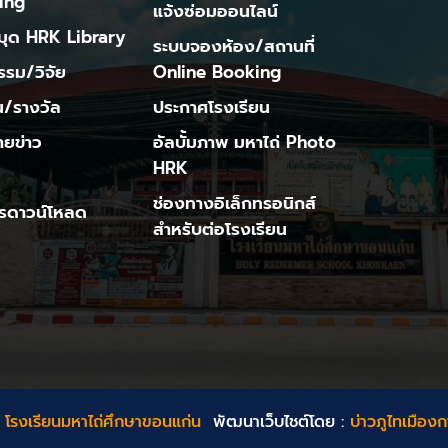
ing
แจ้งซ่อมออนไลน์
มุด HRK Library
ระบบจองห้อง/สถานที่
รรม/วิจัย
Online Booking
/รางวัล
ประกาศโรงเรียน
ยข่าว
อัลบั้มภาพ มหาไถ่ Photo
HRK
ช่องทางอิเล็กทรอนิกส์
รดาวน์โหลด
สำหรับต่อโรงเรียน
โรงเรียนมหาไถ่ศึกษาขอนแก่น
พัฒนาเว็บไชต์โดย :
บ่าวภูไทเมืองก