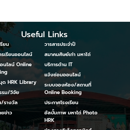
Useful Links
รียน
วารสารประจำปี
ารเรียนออนไลน์
สมาคมศิษย์เก่า มหาไถ่
ออนไลน์ Online
บริการด้าน IT
ing
แจ้งซ่อมออนไลน์
มุด HRK Library
ระบบจองห้อง/สถานที่
รรม/วิจัย
Online Booking
/รางวัล
ประกาศโรงเรียน
ยข่าว
อัลบั้มภาพ มหาไถ่ Photo
HRK