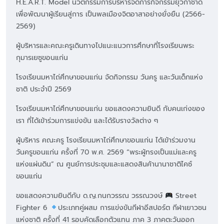
H.E.A.R.T. Model นวัตกรรมการบริหารจัดการกิจกรรมยุวกาชาด
เพื่อพัฒนาผู้เรียนสู่การ เป็นพลเมืองจิตอาสาอย่างยั่งยืน (2566-
2569)
ผู้บริหารและคณะครูเดินทางไปแนะแนวการศึกษาที่โรงเรียนพระ
กุมารเยซูขอนแก่น
โรงเรียนมหาไถ่ศึกษาขอนแก่น จัดกิจกรรม วันครู และวันเด็กแห่ง
ชาติ ประจำปี 2569
โรงเรียนมหาไถ่ศึกษาขอนแก่น ขอแสดงความยินดี กับคนเก่งของ
เรา ที่ได้เข้าร่วมการแข่งขัน และได้รับรางวัลต่าง ๆ
ผู้บริหาร คณะครู โรงเรียนมหาไถ่ศึกษาขอนแก่น ได้เข้าร่วมงาน
วันครูขอนแก่น ครั้งที่ 70 พ.ศ. 2569 “พระผู้ทรงเป็นแม่และครู
แห่งแผ่นดิน” ณ ศูนย์การประชุมและแสดงสินค้านานาชาติไคซ์
ขอนแก่น
ขอแสดงความยินดีกับ ด.ญ.กนกวรรณ วรรณวงษ์
Street
Fighter 6
ประเภทคู่ผสม การแข่งขันกีฬาอีสปอร์ต กีฬาเยาวชน
แห่งชาติ ครั้งที่ 41 รอบคัดเลือกตัวแทน ภาค 3 ภาคตะวันออก