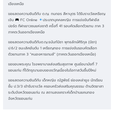
เฉียงเหนือ
ขอแสดงความยินดีกับ ด.ญ. กนกอร สีหาบุตร ได้รับรางวัลเหรียญ
เงิน
FC Online
ประเภทบุคคลหญิง การแข่งขันกีฬาอีส
ปอร์ต กีฬาเยาวชนแห่งชาติ ครั้งที่ 41 รอบคัดเลือกตัวแทน ภาค 3
ภาคตะวันออกเฉียงเหนือ
ขอแสดงความยินดีกับด.ญ.ธนันท์นิชา พุทธลักษ์ศิริกุล (นิชา)
ป.6/2 ชนะเลิศอันดับ 1 เหรียญทอง การแข่งขันรอบคัดเลือก
ตัวแทนภาค 3 “หนองหารเกมส์” (ภาคตะวันออกเฉียงเหนือ)
ขอขอบพระคุณ โรงพยาบาลส่งเสริมสุขภาพ ศูนย์อนามัยที่ 7
ขอนแก่น ที่ได้กรุณามอบของขวัญเนื่องในโอกาสวันขึ้นปีใหม่
ขอแสดงความยินดีกับ เด็กหญิง ณัฐพัชร์ ย่องเหล่ายูง นักเรียน
ชั้น ป.3/3 เข้ารับรางวัล ครอบครัวส่งเสริมคุณธรรม ด้านจิตอาสา
ระดับจังหวัดขอนแก่น ณ สถานสงเคราะห์เด็กบ้านแคนทอง
จังหวัดขอนแก่น