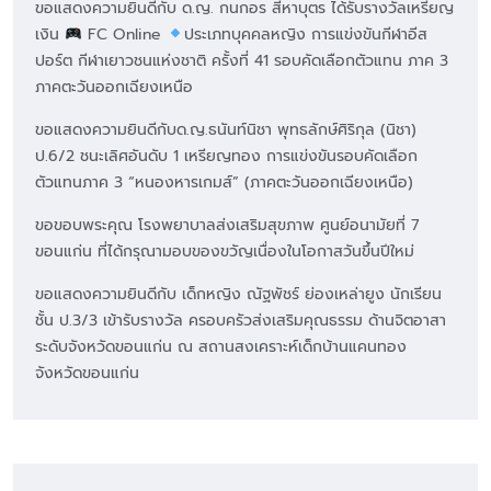
ขอแสดงความยินดีกับ ด.ญ. กนกอร สีหาบุตร ได้รับรางวัลเหรียญ
เงิน
FC Online
ประเภทบุคคลหญิง การแข่งขันกีฬาอีส
ปอร์ต กีฬาเยาวชนแห่งชาติ ครั้งที่ 41 รอบคัดเลือกตัวแทน ภาค 3
ภาคตะวันออกเฉียงเหนือ
ขอแสดงความยินดีกับด.ญ.ธนันท์นิชา พุทธลักษ์ศิริกุล (นิชา)
ป.6/2 ชนะเลิศอันดับ 1 เหรียญทอง การแข่งขันรอบคัดเลือก
ตัวแทนภาค 3 “หนองหารเกมส์” (ภาคตะวันออกเฉียงเหนือ)
ขอขอบพระคุณ โรงพยาบาลส่งเสริมสุขภาพ ศูนย์อนามัยที่ 7
ขอนแก่น ที่ได้กรุณามอบของขวัญเนื่องในโอกาสวันขึ้นปีใหม่
ขอแสดงความยินดีกับ เด็กหญิง ณัฐพัชร์ ย่องเหล่ายูง นักเรียน
ชั้น ป.3/3 เข้ารับรางวัล ครอบครัวส่งเสริมคุณธรรม ด้านจิตอาสา
ระดับจังหวัดขอนแก่น ณ สถานสงเคราะห์เด็กบ้านแคนทอง
จังหวัดขอนแก่น