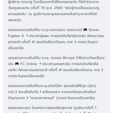
ผู้บริหาร คณะครู โรงเรียนมหาไถ่ศึกษาขอนแก่น ได้เข้าร่วมงาน
วันครูขอนแก่น ครั้งที่ 70 พ.ศ. 2569 “พระผู้ทรงเป็นแม่และครู
แห่งแผ่นดิน” ณ ศูนย์การประชุมและแสดงสินค้านานาชาติไคซ์
ขอนแก่น
ขอแสดงความยินดีกับ ด.ญ.กนกวรรณ วรรณวงษ์
Street
Fighter 6
ประเภทคู่ผสม การแข่งขันกีฬาอีสปอร์ต กีฬาเยาวชน
แห่งชาติ ครั้งที่ 41 รอบคัดเลือกตัวแทน ภาค 3 ภาคตะวันออก
เฉียงเหนือ
ขอแสดงความยินดีกับ ด.ญ. กนกอร สีหาบุตร ได้รับรางวัลเหรียญ
เงิน
FC Online
ประเภทบุคคลหญิง การแข่งขันกีฬาอีส
ปอร์ต กีฬาเยาวชนแห่งชาติ ครั้งที่ 41 รอบคัดเลือกตัวแทน ภาค 3
ภาคตะวันออกเฉียงเหนือ
ขอแสดงความยินดีกับด.ญ.ธนันท์นิชา พุทธลักษ์ศิริกุล (นิชา)
ป.6/2 ชนะเลิศอันดับ 1 เหรียญทอง การแข่งขันรอบคัดเลือก
ตัวแทนภาค 3 “หนองหารเกมส์” (ภาคตะวันออกเฉียงเหนือ)
ขอขอบพระคุณ โรงพยาบาลส่งเสริมสุขภาพ ศูนย์อนามัยที่ 7