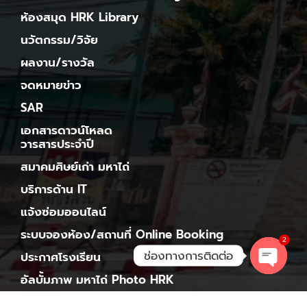
ห้องสมุด HRK Library
นวัตกรรม/วิจัย
ผลงาน/รางวัล
จดหมายข่าว
SAR
เอกสารดาวน์โหลด
วารสารประจำปี
สมาคมศิษย์เก่า มหาไถ่
บริการด้าน IT
แจ้งซ่อมออนไลน์
ระบบจองห้อง/สถานที่ Online Booking
2
ช่องทางการติดต่อ
ประกาศโรงเรียน
อัลบั้มภาพ มหาไถ่ Photo HRK
Open ch
ช่องทางอิเล็กทรอนิกส์สำหรับต่อโรงเรียน